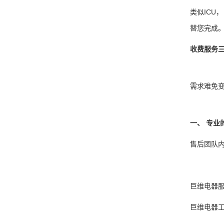
类似IC
替您完成
收费服务
需求难免
一、 专业
售后团队内
巨维电器服
巨维电器