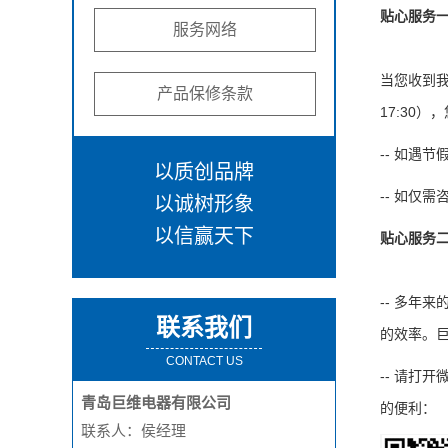
贴心服务
服务网络
当您收到我
产品保修条款
17:30
-- 如遇
以质创品牌
-- 如仅
以诚树形象
以信赢天下
贴心服务
-- 多年
联系我们
的效率。巨
CONTACT US
-- 请打
青岛巨维电器有限公司
的便利：
联系人：侯经理