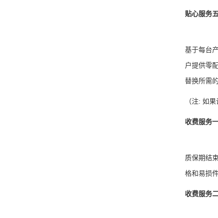
贴心服务
基于每台
户提供零
替换所需
（注: 如
收费服务
质保期结
格和易损
收费服务二